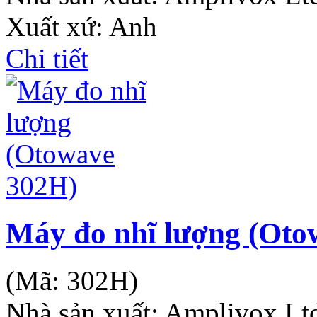
Xuất xứ: Anh
Chi tiết
Máy đo nhĩ lượng (Oto
(Mã:
302H
)
Nhà sản xuất:
Amplivox Lt