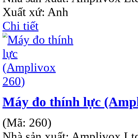
Xuất xứ: Anh
Chi tiết
Máy đo thính lực (Ampl
(Mã:
260
)
Nhà sản xuất:
Amplivox Lt