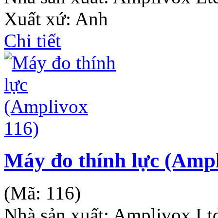
Xuất xứ: Anh
Chi tiết
Máy đo thính lực (Ampl
(Mã:
116
)
Nhà sản xuất:
Amplivox Lt