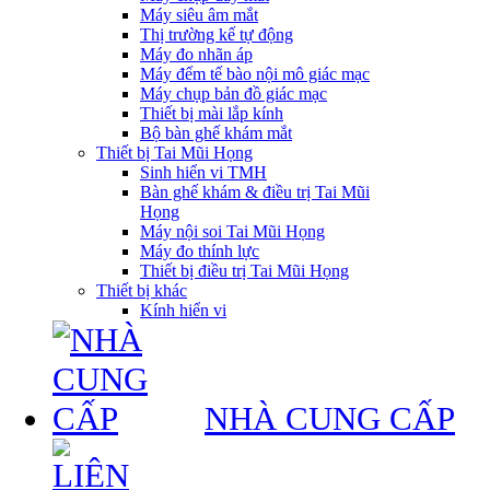
Máy siêu âm mắt
Thị trường kế tự động
Máy đo nhãn áp
Máy đếm tế bào nội mô giác mạc
Máy chụp bản đồ giác mạc
Thiết bị mài lắp kính
Bộ bàn ghế khám mắt
Thiết bị Tai Mũi Họng
Sinh hiển vi TMH
Bàn ghế khám & điều trị Tai Mũi
Họng
Máy nội soi Tai Mũi Họng
Máy đo thính lực
Thiết bị điều trị Tai Mũi Họng
Thiết bị khác
Kính hiển vi
NHÀ CUNG CẤP