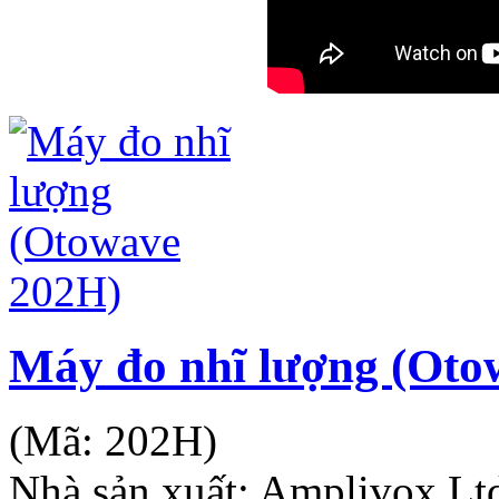
Máy đo nhĩ lượng (Oto
(Mã:
202H
)
Nhà sản xuất:
Amplivox Lt