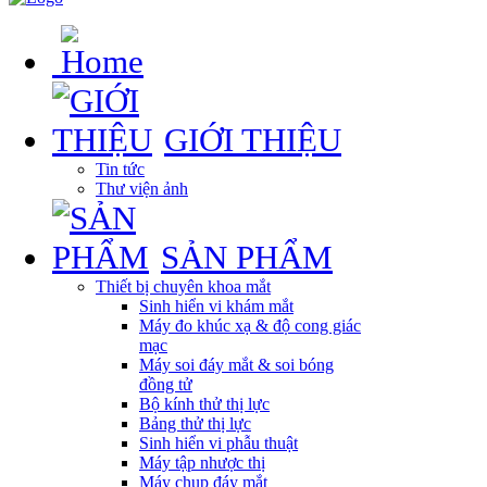
GIỚI THIỆU
Tin tức
Thư viện ảnh
SẢN PHẨM
Thiết bị chuyên khoa mắt
Sinh hiển vi khám mắt
Máy đo khúc xạ & độ cong giác
mạc
Máy soi đáy mắt & soi bóng
đồng tử
Bộ kính thử thị lực
Bảng thử thị lực
Sinh hiển vi phẫu thuật
Máy tập nhược thị
Máy chụp đáy mắt