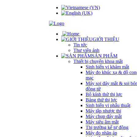
GIỚI THIỆU
Tin tức
Thư viện ảnh
SẢN PHẨM
Thiết bị chuyên khoa mắt
Sinh hiển vi khám mắt
Máy đo khúc xạ & độ con
mạc
Máy soi đáy mắt & soi bó
đồng tử
Bộ kính thử thị lực
Bảng thử thị lực
Sinh hiển vi phẫu thuật
Máy tập nhược thị
Máy chụp đáy mắt
Máy siêu âm mắt
Thị trường kế tự động
Máy đo nhãn áp