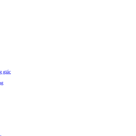
g giác
ng