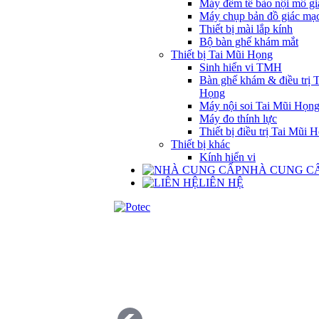
Máy đếm tế bào nội mô gi
Máy chụp bản đồ giác mạ
Thiết bị mài lắp kính
Bộ bàn ghế khám mắt
Thiết bị Tai Mũi Họng
Sinh hiển vi TMH
Bàn ghế khám & điều trị 
Họng
Máy nội soi Tai Mũi Họn
Máy đo thính lực
Thiết bị điều trị Tai Mũi 
Thiết bị khác
Kính hiển vi
NHÀ CUNG C
LIÊN HỆ