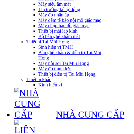
Máy siêu âm mắt
Thị trường kế tự động
Máy đo nhãn áp
Máy đếm tế bào nội mô giác mạc
Máy chụp bản đồ giác mạc
Thiết bị mài lắp kính
Bộ bàn ghế khám mắt
Thiết bị Tai Mũi Họng
Sinh hiển vi TMH
Bàn ghế khám & điều trị Tai Mũi
Họng
Máy nội soi Tai Mũi Họng
Máy đo thính lực
Thiết bị điều trị Tai Mũi Họng
Thiết bị khác
Kính hiển vi
NHÀ CUNG CẤP