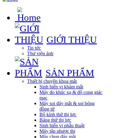
GIỚI THIỆU
Tin tức
Thư viện ảnh
SẢN PHẨM
Thiết bị chuyên khoa mắt
Sinh hiển vi khám mắt
Máy đo khúc xạ & độ cong giác
mạc
Máy soi đáy mắt & soi bóng
đồng tử
Bộ kính thử thị lực
Bảng thử thị lực
Sinh hiển vi phẫu thuật
Máy tập nhược thị
Máy chụp đáy mắt