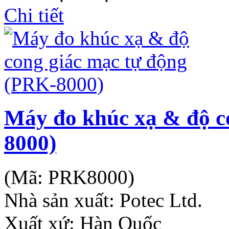
Chi tiết
Máy đo khúc xạ & độ c
8000)
(Mã:
PRK8000
)
Nhà sản xuất:
Potec Ltd.
Xuất xứ: Hàn Quốc