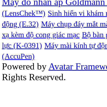
Máy đo nhãn áp Goldmann
(LensChek™)
Sinh hiển vi khám
động (E.32)
Máy chụp đáy mắt m
xạ kèm độ cong giác mạc
Bộ bàn 
lực (K-0391)
Máy mài kính tự độ
(AccuPen)
Powered by
Avatar Framew
Rights Reserved.