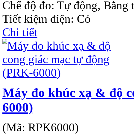
Chế độ đo: Tự động, Bằng 
Tiết kiệm điện: Có
Chi tiết
Máy đo khúc xạ & độ c
6000)
(Mã:
RPK6000
)