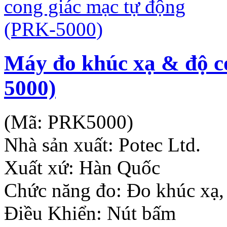
Máy đo khúc xạ & độ c
5000)
(Mã:
PRK5000
)
Nhà sản xuất:
Potec Ltd.
Xuất xứ: Hàn Quốc
Chức năng đo: Đo khúc xạ,
Điều Khiển: Nút bấm