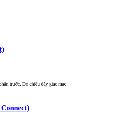
t)
phần trước, Đo chiều dày giác mạc
 Connect)