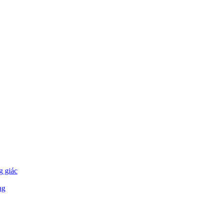
g giác
ng