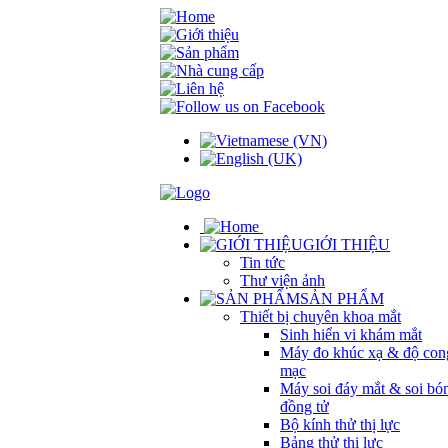
GIỚI THIỆU
Tin tức
Thư viện ảnh
SẢN PHẨM
Thiết bị chuyên khoa mắt
Sinh hiển vi khám mắt
Máy đo khúc xạ & độ con
mạc
Máy soi đáy mắt & soi bó
đồng tử
Bộ kính thử thị lực
Bảng thử thị lực