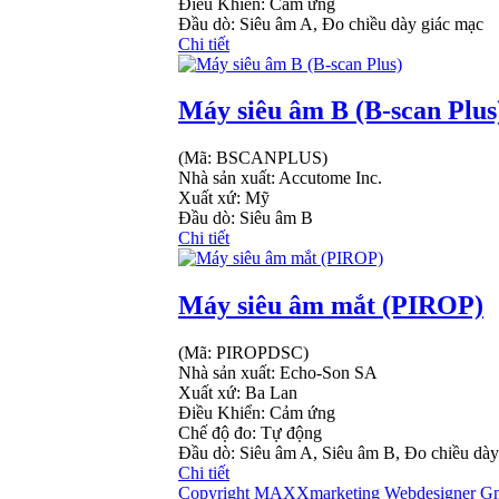
Điều Khiển: Cảm ứng
Đầu dò: Siêu âm A, Đo chiều dày giác mạc
Chi tiết
Máy siêu âm B (B-scan Plus
(Mã:
BSCANPLUS
)
Nhà sản xuất:
Accutome Inc.
Xuất xứ: Mỹ
Đầu dò: Siêu âm B
Chi tiết
Máy siêu âm mắt (PIROP)
(Mã:
PIROPDSC
)
Nhà sản xuất:
Echo-Son SA
Xuất xứ: Ba Lan
Điều Khiển: Cảm ứng
Chế độ đo: Tự động
Đầu dò: Siêu âm A, Siêu âm B, Đo chiều dày
Chi tiết
Copyright MAXXmarketing Webdesigner 