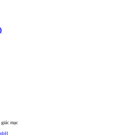
)
 giác mạc
GmbH