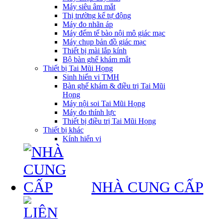
Máy siêu âm mắt
Thị trường kế tự động
Máy đo nhãn áp
Máy đếm tế bào nội mô giác mạc
Máy chụp bản đồ giác mạc
Thiết bị mài lắp kính
Bộ bàn ghế khám mắt
Thiết bị Tai Mũi Họng
Sinh hiển vi TMH
Bàn ghế khám & điều trị Tai Mũi
Họng
Máy nội soi Tai Mũi Họng
Máy đo thính lực
Thiết bị điều trị Tai Mũi Họng
Thiết bị khác
Kính hiển vi
NHÀ CUNG CẤP