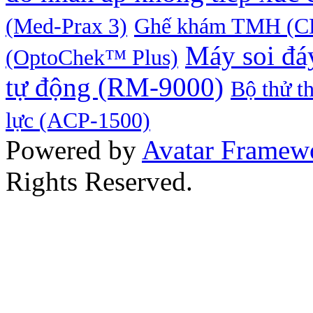
(Med-Prax 3)
Ghế khám TMH (C
Máy soi đáy
(OptoChek™ Plus)
tự động (RM-9000)
Bộ thử t
lực (ACP-1500)
Powered by
Avatar Framew
Rights Reserved.