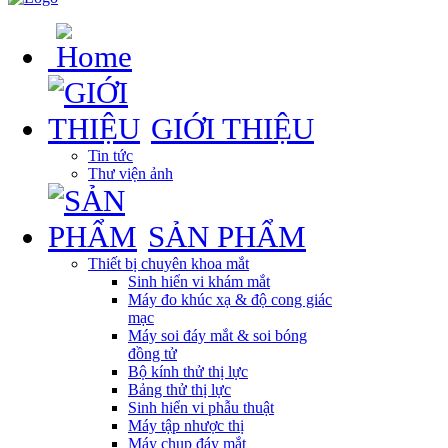
GIỚI THIỆU
Tin tức
Thư viện ảnh
SẢN PHẨM
Thiết bị chuyên khoa mắt
Sinh hiển vi khám mắt
Máy đo khúc xạ & độ cong giác
mạc
Máy soi đáy mắt & soi bóng
đồng tử
Bộ kính thử thị lực
Bảng thử thị lực
Sinh hiển vi phẫu thuật
Máy tập nhược thị
Máy chụp đáy mắt