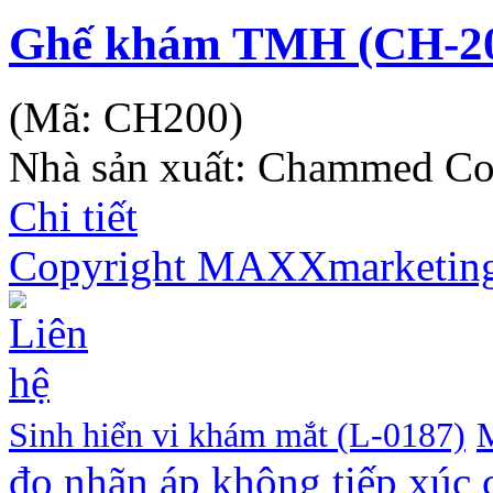
Ghế khám TMH (CH-2
(Mã:
CH200
)
Nhà sản xuất:
Chammed Co
Chi tiết
Copyright MAXXmarketin
Sinh hiển vi khám mắt (L-0187)
M
đo nhãn áp không tiếp xúc c