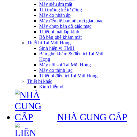
Máy siêu âm mắt
Thị trường kế tự động
Máy đo nhãn áp
Máy đếm tế bào nội mô giác mạc
Máy chụp bản đồ giác mạc
Thiết bị mài lắp kính
Bộ bàn ghế khám mắt
Thiết bị Tai Mũi Họng
Sinh hiển vi TMH
Bàn ghế khám & điều trị Tai Mũi
Họng
Máy nội soi Tai Mũi Họng
Máy đo thính lực
Thiết bị điều trị Tai Mũi Họng
Thiết bị khác
Kính hiển vi
NHÀ CUNG CẤP