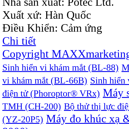
Nhà sản xuất:
Potec Ltd.
Xuất xứ: Hàn Quốc
Điều Khiển: Cảm ứng
Chi tiết
Copyright MAXXmarketin
Sinh hiển vi khám mắt (BL-88)
M
vi khám mắt (BL-66B)
Sinh hiển
Máy s
điện tử (Phoroptor® VRx)
TMH (CH-200)
Bộ thử thị lực đi
Máy đo khúc xạ &
(YZ-20P5)