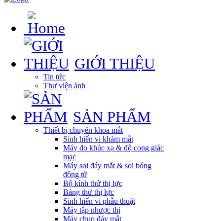
GIỚI THIỆU
Tin tức
Thư viện ảnh
SẢN PHẨM
Thiết bị chuyên khoa mắt
Sinh hiển vi khám mắt
Máy đo khúc xạ & độ cong giác
mạc
Máy soi đáy mắt & soi bóng
đồng tử
Bộ kính thử thị lực
Bảng thử thị lực
Sinh hiển vi phẫu thuật
Máy tập nhược thị
Máy chụp đáy mắt