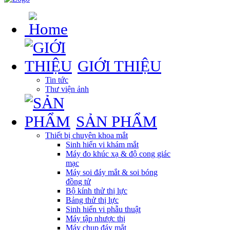
GIỚI THIỆU
Tin tức
Thư viện ảnh
SẢN PHẨM
Thiết bị chuyên khoa mắt
Sinh hiển vi khám mắt
Máy đo khúc xạ & độ cong giác
mạc
Máy soi đáy mắt & soi bóng
đồng tử
Bộ kính thử thị lực
Bảng thử thị lực
Sinh hiển vi phẫu thuật
Máy tập nhược thị
Máy chụp đáy mắt