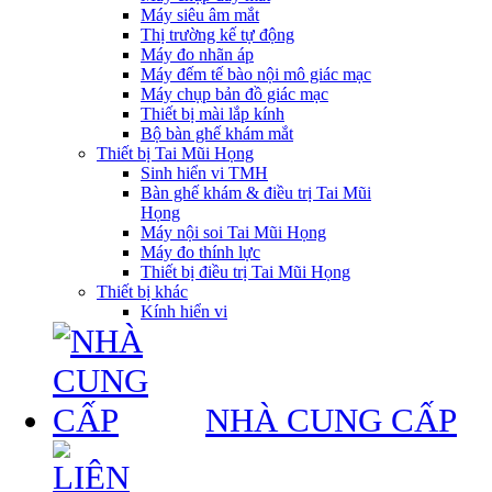
Máy siêu âm mắt
Thị trường kế tự động
Máy đo nhãn áp
Máy đếm tế bào nội mô giác mạc
Máy chụp bản đồ giác mạc
Thiết bị mài lắp kính
Bộ bàn ghế khám mắt
Thiết bị Tai Mũi Họng
Sinh hiển vi TMH
Bàn ghế khám & điều trị Tai Mũi
Họng
Máy nội soi Tai Mũi Họng
Máy đo thính lực
Thiết bị điều trị Tai Mũi Họng
Thiết bị khác
Kính hiển vi
NHÀ CUNG CẤP