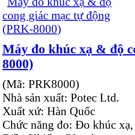
Máy đo khúc xạ & độ c
8000)
(Mã:
PRK8000
)
Nhà sản xuất:
Potec Ltd.
Xuất xứ: Hàn Quốc
Chức năng đo: Đo khúc xạ,