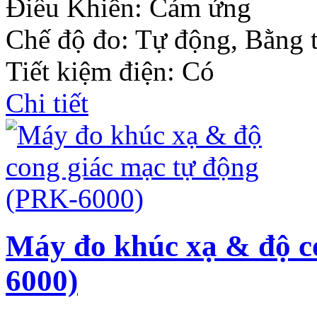
Điều Khiển: Cảm ứng
Chế độ đo: Tự động, Bằng 
Tiết kiệm điện: Có
Chi tiết
Máy đo khúc xạ & độ c
6000)