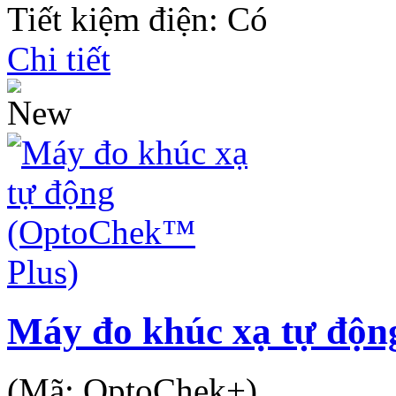
Tiết kiệm điện: Có
Chi tiết
Máy đo khúc xạ tự độn
(Mã:
OptoChek+
)