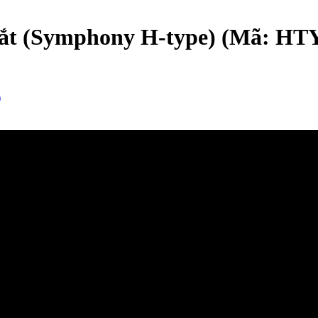
mắt (Symphony H-type)
(Mã:
HT