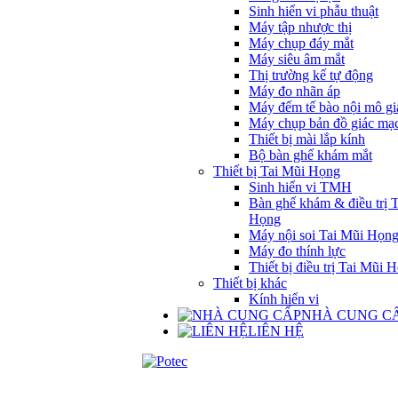
Sinh hiển vi phẫu thuật
Máy tập nhược thị
Máy chụp đáy mắt
Máy siêu âm mắt
Thị trường kế tự động
Máy đo nhãn áp
Máy đếm tế bào nội mô gi
Máy chụp bản đồ giác mạ
Thiết bị mài lắp kính
Bộ bàn ghế khám mắt
Thiết bị Tai Mũi Họng
Sinh hiển vi TMH
Bàn ghế khám & điều trị 
Họng
Máy nội soi Tai Mũi Họn
Máy đo thính lực
Thiết bị điều trị Tai Mũi 
Thiết bị khác
Kính hiển vi
NHÀ CUNG C
LIÊN HỆ