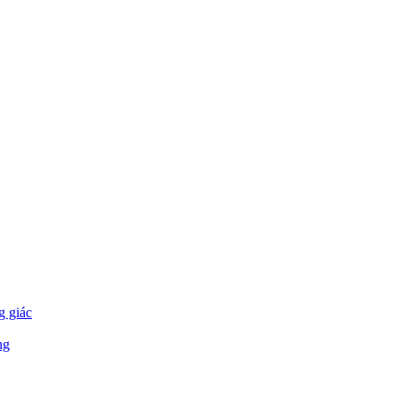
g giác
ng