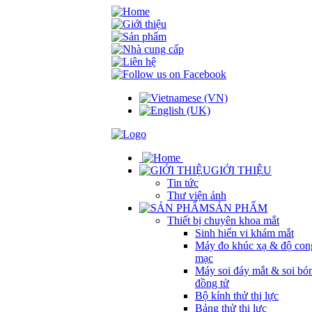
GIỚI THIỆU
Tin tức
Thư viện ảnh
SẢN PHẨM
Thiết bị chuyên khoa mắt
Sinh hiển vi khám mắt
Máy đo khúc xạ & độ con
mạc
Máy soi đáy mắt & soi bó
đồng tử
Bộ kính thử thị lực
Bảng thử thị lực