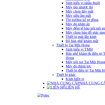
Sinh hiển vi phẫu thuật
Máy tập nhược thị
Máy chụp đáy mắt
Máy siêu âm mắt
Thị trường kế tự động
Máy đo nhãn áp
Máy đếm tế bào nội mô gi
Máy chụp bản đồ giác mạ
Thiết bị mài lắp kính
Bộ bàn ghế khám mắt
Thiết bị Tai Mũi Họng
Sinh hiển vi TMH
Bàn ghế khám & điều trị 
Họng
Máy nội soi Tai Mũi Họn
Máy đo thính lực
Thiết bị điều trị Tai Mũi 
Thiết bị khác
Kính hiển vi
NHÀ CUNG C
LIÊN HỆ