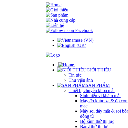
GIỚI THIỆU
Tin tức
Thư viện ảnh
SẢN PHẨM
Thiết bị chuyên khoa mắt
Sinh hiển vi khám mắt
Máy đo khúc xạ & độ con
mạc
Máy soi đáy mắt & soi bó
đồng tử
Bộ kính thử thị lực
Bảng thử thị lực