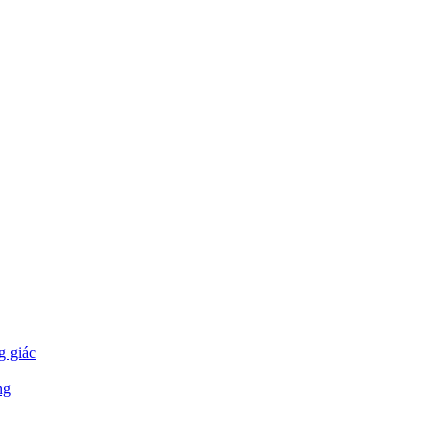
g giác
ng