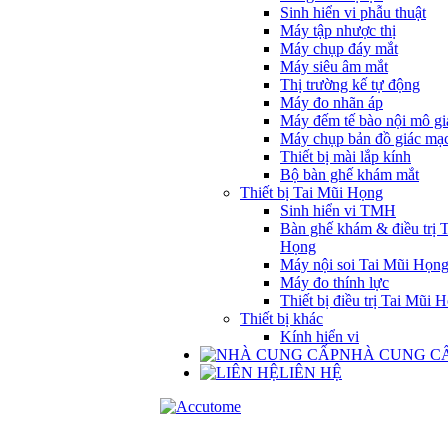
Sinh hiển vi phẫu thuật
Máy tập nhược thị
Máy chụp đáy mắt
Máy siêu âm mắt
Thị trường kế tự động
Máy đo nhãn áp
Máy đếm tế bào nội mô gi
Máy chụp bản đồ giác mạ
Thiết bị mài lắp kính
Bộ bàn ghế khám mắt
Thiết bị Tai Mũi Họng
Sinh hiển vi TMH
Bàn ghế khám & điều trị 
Họng
Máy nội soi Tai Mũi Họn
Máy đo thính lực
Thiết bị điều trị Tai Mũi 
Thiết bị khác
Kính hiển vi
NHÀ CUNG C
LIÊN HỆ