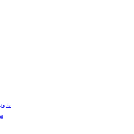
g giác
ng