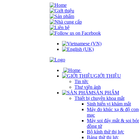
GIỚI THIỆU
Tin tức
Thư viện ảnh
SẢN PHẨM
Thiết bị chuyên khoa mắt
Sinh hiển vi khám mắt
Máy đo khúc xạ & độ con
mạc
Máy soi đáy mắt & soi bó
đồng tử
Bộ kính thử thị lực
Bảng thử thị lực